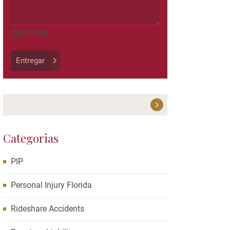
and
should
be
CAPTCHA
left
unchanged.
Entregar
Categorias
PIP
Personal Injury Florida
Rideshare Accidents