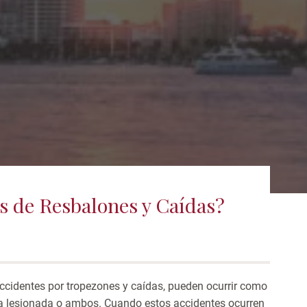
s de Resbalones y Caídas?
accidentes por tropezones y caídas, pueden ocurrir como
ona lesionada o ambos. Cuando estos accidentes ocurren