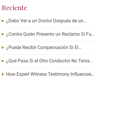
Reciente
¿Debo Ver a un Doctor Después de un
Accidente de Auto? Cómo Esperar Puede
Afectar Su Caso
¿Contra Quién Presento un Reclamo Si Fui
Pasajero en un Accidente de Carro?
¿Puede Recibir Compensación Si El
Accidente Fue Su Culpa?
¿Qué Pasa Si el Otro Conductor No Tenía
Seguro y Yo Resulté Lesionado?
How Expert Witness Testimony Influences
the Outcome of Personal Injury Claims