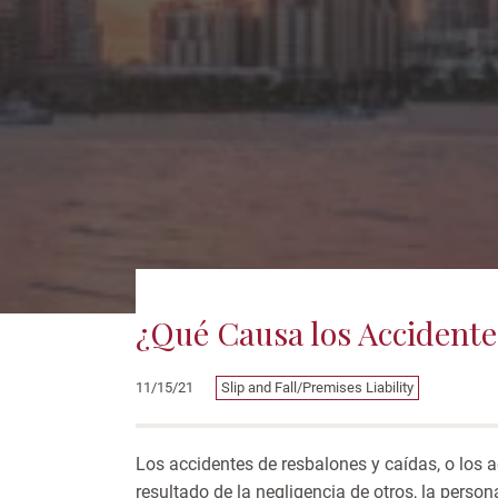
¿Qué Causa los Accidente
Slip and Fall/Premises Liability
11/15/21
Los accidentes de resbalones y caídas, o los 
resultado de la negligencia de otros, la pers