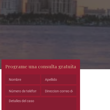
Email
Programe una consulta gratuita
This
field
is
for
validation
purposes