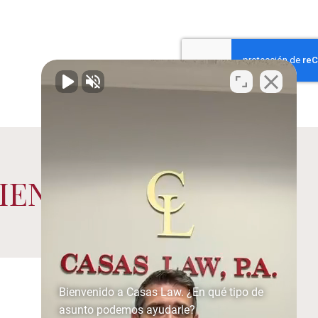
IENTES
Bienvenido a Casas Law. ¿En qué tipo de
asunto podemos ayudarle?