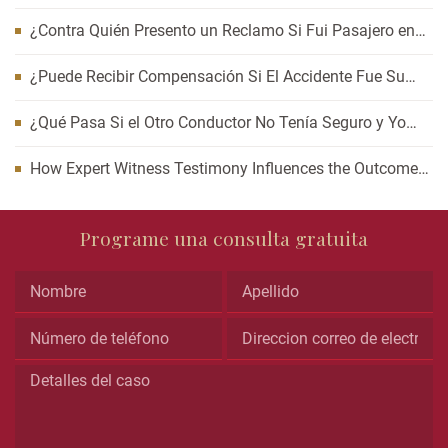
Auto? Cómo Esperar Puede Afectar Su Caso
¿Contra Quién Presento un Reclamo Si Fui Pasajero en
un Accidente de Carro?
¿Puede Recibir Compensación Si El Accidente Fue Su
Culpa?
¿Qué Pasa Si el Otro Conductor No Tenía Seguro y Yo
Resulté Lesionado?
How Expert Witness Testimony Influences the Outcome
of Personal Injury Claims
Name
Programe una consulta gratuita
This
field
is
for
validation
purposes
and
should