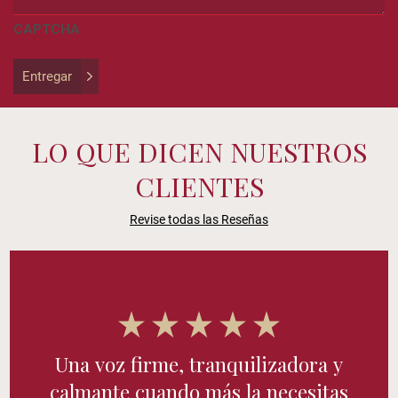
be
CAPTCHA
left
unchanged.
Entregar
LO QUE DICEN NUESTROS
CLIENTES
Revise todas las Reseñas
Una voz firme, tranquilizadora y
calmante cuando más la necesitas