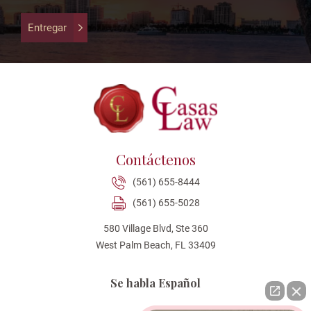
validation
purposes
Entregar
and
should
be
left
unchanged.
Contáctenos
(561) 655-8444
(561) 655-5028
580 Village Blvd, Ste 360
West Palm Beach, FL 33409
Se habla Español