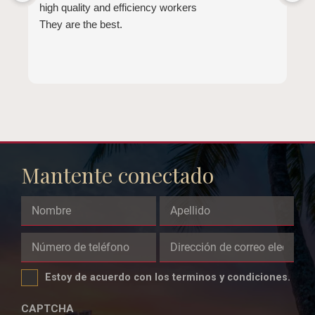
high quality and efficiency workers
E
They are the best.
a
t
l
b
d
b
e
Mantente conectado
Phone
This
field
Estoy de acuerdo con los terminos y condiciones.
is
for
CAPTCHA