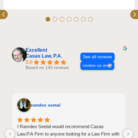
Excellent
Casas Law, P.A.
See all reviews
5.0
review us on
Based on 140 reviews
ramdeo seetal
I Ramdeo Seetal would recommend Casas
L
Law.P.A Firm to anyone looking for a Law Firm with
a