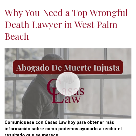
validation
Why You Need a Top Wrongful
purposes
and
Death Lawyer in West Palm
should
Beach
be
left
unchanged.
Comuníquese con Casas Law hoy para obtener más
información sobre como podemos ayudarlo a recibir el
resultado que se merece.