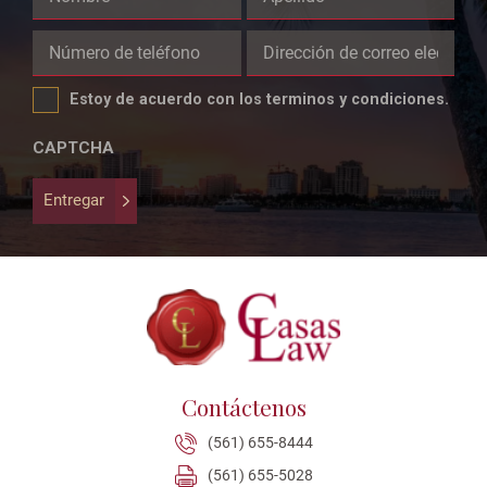
This
field
Estoy de acuerdo con los terminos y condiciones.
is
for
CAPTCHA
validation
purposes
Entregar
and
should
be
left
unchanged.
Contáctenos
(561) 655-8444
(561) 655-5028