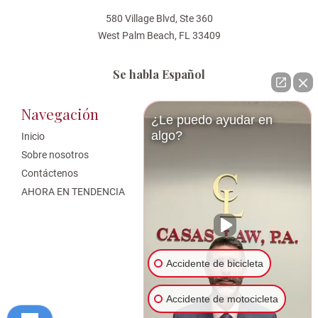
580 Village Blvd, Ste 360
West Palm Beach, FL 33409
Se habla Español
Navegación
Áreas de Practica
¿Le puedo ayudar en
algo?
Inicio
West Palm Beach Personal Injury
Attorney
Sobre nosotros
Bicycle Accident
Contáctenos
Abogados de Accidentes
AHORA EN TENDENCIA
Automovilísticos
Reclamaciones de Valor
Disminuido
Abogado de Accidentes de
Motocicleta en West Palm Beach
Accidente de bicicleta
Abogado de Responsabilidad de
Locales
Accidente de motocicleta
Tropezones y Caídas en Florida