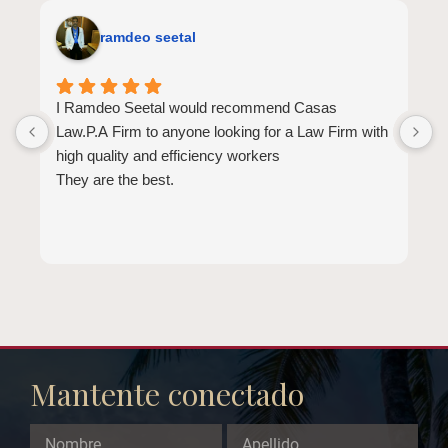
ramdeo seetal
I Ramdeo Seetal would recommend Casas
L
Law.P.A Firm to anyone looking for a Law Firm with
a
high quality and efficiency workers
E
They are the best.
a
t
l
b
d
b
e
Mantente conectado
Comments