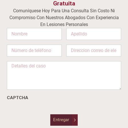
Gratuita
Comuníquese Hoy Para Una Consulta Sin Costo Ni
Compromiso Con Nuestros Abogados Con Experiencia
En Lesiones Personales
Comments
This
field
is
for
validation
purposes
and
CAPTCHA
should
be
left
Entregar
unchanged.