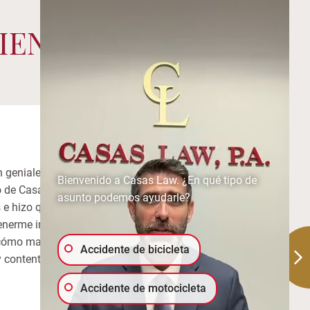
IENTES
 geniales. ¡Mi situación era
Bienvenido a Casas Law. ¿En qué tipo de
 de Casas Law trabajó con
asunto podemos ayudarle?
s e hizo que todo fuera
enerme informado todo el
cómo maniobrar las aguas del
Accidente de bicicleta
y contento de que Alex
Accidente de motocicleta