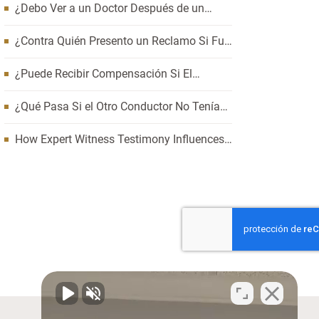
¿Debo Ver a un Doctor Después de un
Accidente de Auto? Cómo Esperar Puede
Afectar Su Caso
¿Contra Quién Presento un Reclamo Si Fui
Pasajero en un Accidente de Carro?
¿Puede Recibir Compensación Si El
Accidente Fue Su Culpa?
¿Qué Pasa Si el Otro Conductor No Tenía
Seguro y Yo Resulté Lesionado?
How Expert Witness Testimony Influences
the Outcome of Personal Injury Claims