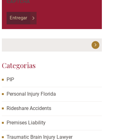
CAPTCHA
left
unchanged.
Entregar
Categorias
PIP
Personal Injury Florida
Rideshare Accidents
Premises Liability
Traumatic Brain Injury Lawyer