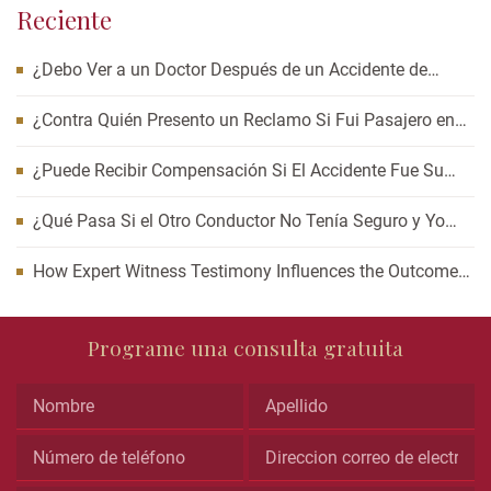
Reciente
¿Debo Ver a un Doctor Después de un Accidente de
Auto? Cómo Esperar Puede Afectar Su Caso
¿Contra Quién Presento un Reclamo Si Fui Pasajero en
un Accidente de Carro?
¿Puede Recibir Compensación Si El Accidente Fue Su
Culpa?
¿Qué Pasa Si el Otro Conductor No Tenía Seguro y Yo
Resulté Lesionado?
How Expert Witness Testimony Influences the Outcome
of Personal Injury Claims
Comments
Programe una consulta gratuita
This
field
is
for