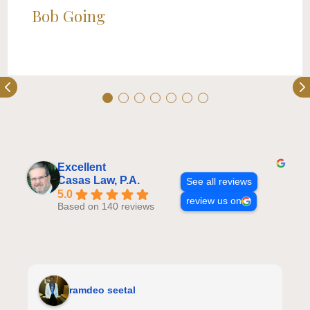
Bob Going
Excellent
Casas Law, P.A.
See all reviews
5.0
review us on
Based on 140 reviews
ramdeo seetal