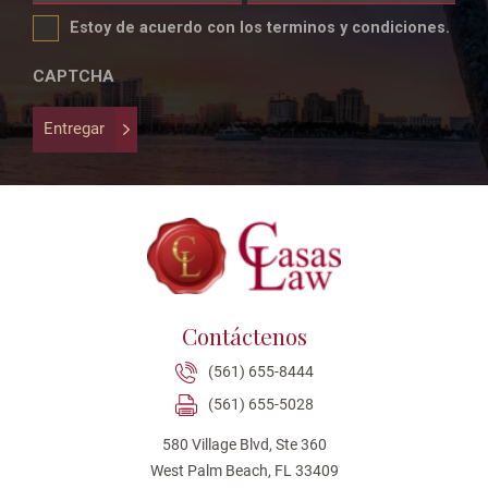
field
Estoy de acuerdo con los terminos y condiciones.
is
for
CAPTCHA
validation
purposes
Entregar
and
should
be
left
unchanged.
Contáctenos
(561) 655-8444
(561) 655-5028
580 Village Blvd, Ste 360
West Palm Beach, FL 33409