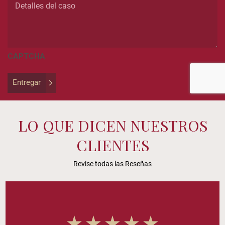
validation
purposes
and
should
be
CAPTCHA
left
unchanged.
Entregar
LO QUE DICEN NUESTROS
CLIENTES
Revise todas las Reseñas