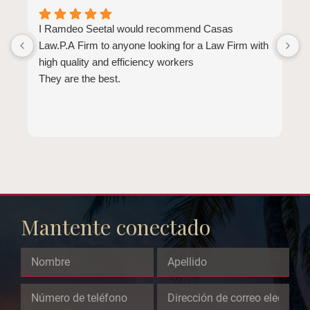
I Ramdeo Seetal would recommend Casas
L
Law.P.A Firm to anyone looking for a Law Firm with
a
high quality and efficiency workers
E
They are the best.
a
t
l
b
d
b
e
Mantente conectado
Comments
This