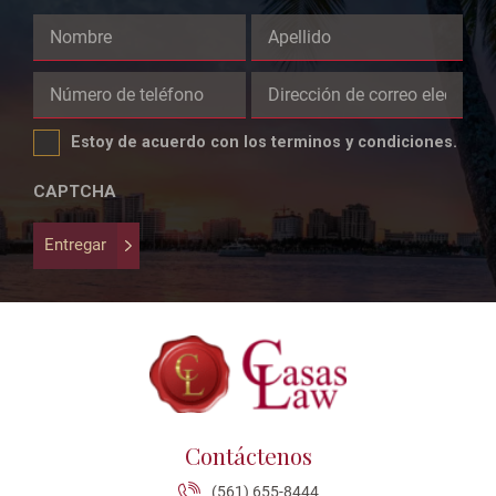
Comments
This
field
Estoy de acuerdo con los terminos y condiciones.
is
for
CAPTCHA
validation
purposes
Entregar
and
should
be
left
unchanged.
Contáctenos
(561) 655-8444