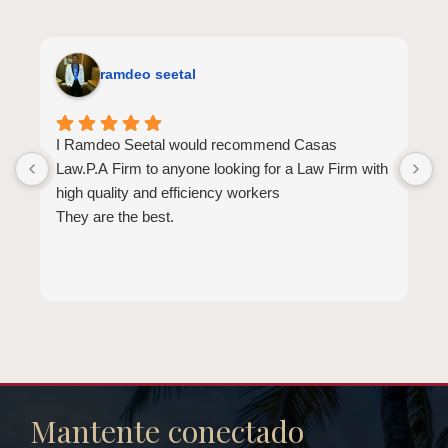
ramdeo seetal
I Ramdeo Seetal would recommend Casas
L
Law.P.A Firm to anyone looking for a Law Firm with
a
high quality and efficiency workers
E
They are the best.
a
t
l
b
d
b
e
Mantente conectado