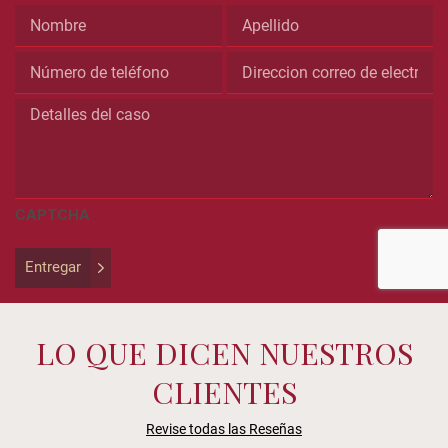
This
field
is
for
validation
purposes
and
should
be
CAPTCHA
left
unchanged.
Entregar
LO QUE DICEN NUESTROS
CLIENTES
Revise todas las Reseñas