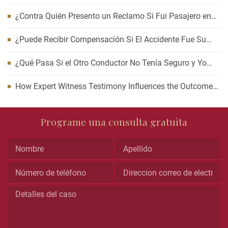
Auto? Cómo Esperar Puede Afectar Su Caso
¿Contra Quién Presento un Reclamo Si Fui Pasajero en
un Accidente de Carro?
¿Puede Recibir Compensación Si El Accidente Fue Su
Culpa?
¿Qué Pasa Si el Otro Conductor No Tenía Seguro y Yo
Resulté Lesionado?
How Expert Witness Testimony Influences the Outcome
of Personal Injury Claims
Phone
Programe una consulta gratuita
This
field
is
for
validation
purposes
and
should