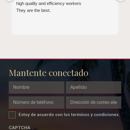
high quality and efficiency workers
E
They are the best.
a
t
l
b
d
b
e
Mantente conectado
Name
This
field
Estoy de acuerdo con los terminos y condiciones.
is
for
CAPTCHA