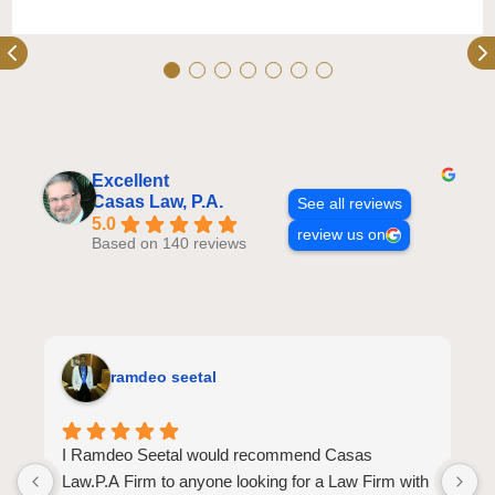
Excellent
Casas Law, P.A.
See all reviews
5.0
review us on
Based on 140 reviews
ramdeo seetal
I Ramdeo Seetal would recommend Casas
L
Law.P.A Firm to anyone looking for a Law Firm with
a