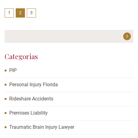
características de seguridad se vuelven más avanzadas
todo el tiempo. Las motocicletas no tienen espacio para
1
2
3
las características de seguridad y dejan...
Categorias
PIP
Personal Injury Florida
Rideshare Accidents
Premises Liability
Traumatic Brain Injury Lawyer