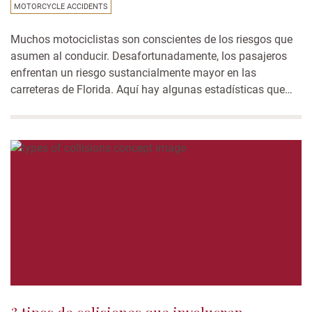
MOTORCYCLE ACCIDENTS
Muchos motociclistas son conscientes de los riesgos que
asumen al conducir. Desafortunadamente, los pasajeros
enfrentan un riesgo sustancialmente mayor en las
carreteras de Florida. Aquí hay algunas estadísticas que
todos los conductores de Florida deben tener en cuenta:
Las motocicletas representan solo el 3% de los vehículos
registrados Hay muchas menos motocicletas en la
carretera que...
3 tipos de colisiones que involucran