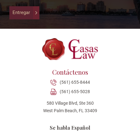
validation
purposes
Entregar
and
should
be
left
unchanged.
Contáctenos
(561) 655-8444
(561) 655-5028
580 Village Blvd, Ste 360
West Palm Beach, FL 33409
Se habla Español