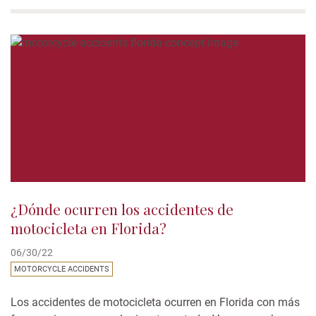
combinación mortal. Las vacaciones de Año Nuevo La
víspera de Año Nuevo y el Día de Año Nuevo caen en
fechas específicas, por lo tanto...
¿Dónde ocurren los accidentes de
motocicleta en Florida?
06/30/22
MOTORCYCLE ACCIDENTS
Los accidentes de motocicleta ocurren en Florida con más