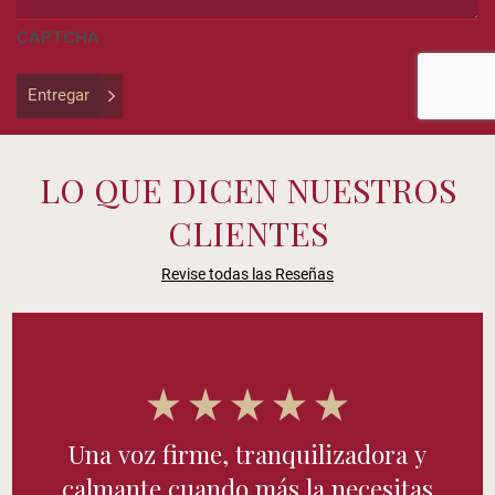
be
CAPTCHA
left
unchanged.
Entregar
LO QUE DICEN NUESTROS
CLIENTES
Revise todas las Reseñas
Una voz firme, tranquilizadora y
calmante cuando más la necesitas